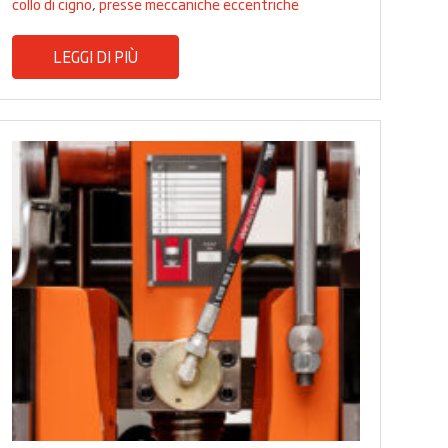
collo di cigno
,
presse meccaniche eccentriche
LEGGI DI PIÙ