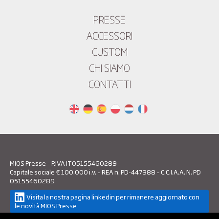
PRESSE
ACCESSORI
CUSTOM
CHI SIAMO
CONTATTI
MIOS Presse – P.IVA IT05155460289
Capitale sociale € 100.000 i.v. – REA n. PD-447388 – C.C.I.A.A. N. PD
05155460289
Visita la nostra pagina linkedin per rimanere aggiornato con
le novità MIOS Presse