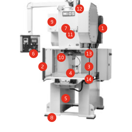
12
9
7
1
11
6
13
10
2
3
4
14
5
8