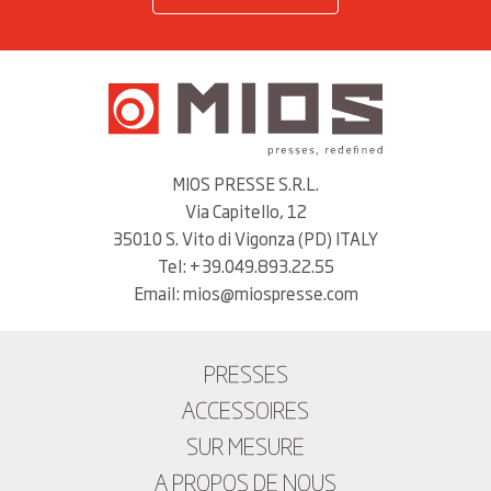
du fait de son coût élevé. Sur demande, ces systèmes peuvent
être montés sur les presses produites par Mios.
MIOS PRESSE S.R.L.
Via Capitello, 12
35010 S. Vito di Vigonza (PD) ITALY
Tel: +39.049.893.22.55
Email: mios@miospresse.com
PRESSES
ACCESSOIRES
SUR MESURE
A PROPOS DE NOUS