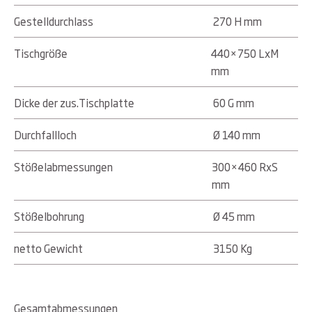
Gestelldurchlass
270 H mm
Tischgröße
440×750 LxM
mm
Dicke der zus.Tischplatte
60 G mm
Durchfallloch
Ø 140 mm
Stößelabmessungen
300×460 RxS
mm
Stößelbohrung
Ø 45 mm
netto Gewicht
3150 Kg
Gesamtabmessungen