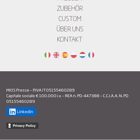
ZUBEHÖR
CUSTOM
ÜBER UNS
KONTAKT
MIOS Presse – P.IVA IT05155460289
Capitale sociale € 100.000 i.v. – REA n. PD-447388 – C.C.I.A.A. N. PD
05155460289
Linkedin