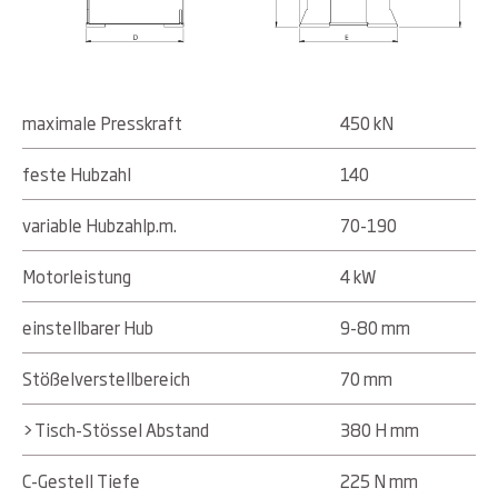
maximale Presskraft
450 kN
feste Hubzahl
140
variable Hubzahlp.m.
70-190
Motorleistung
4 kW
einstellbarer Hub
9-80 mm
Stößelverstellbereich
70 mm
>Tisch-Stössel Abstand
380 H mm
C-Gestell Tiefe
225 N mm