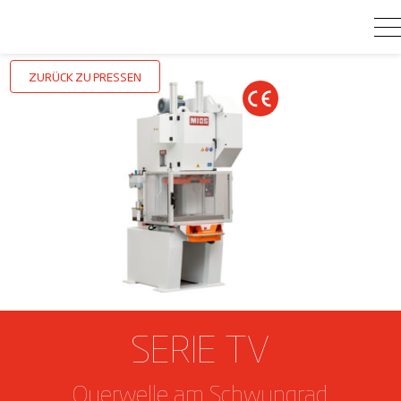
ZURÜCK ZU PRESSEN
SERIE TV
Querwelle am Schwungrad