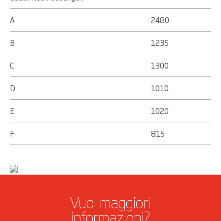
A
2480
B
1235
C
1300
D
1010
E
1020
F
815
Vuoi maggiori
informazioni?