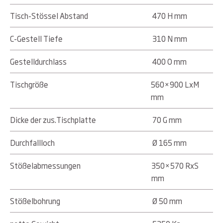
Tisch-Stössel Abstand
470 H mm
C-Gestell Tiefe
310 N mm
Gestelldurchlass
400 O mm
Tischgröße
560×900 LxM
mm
Dicke der zus.Tischplatte
70 G mm
Durchfallloch
Ø 165 mm
Stößelabmessungen
350×570 RxS
mm
Stößelbohrung
Ø 50 mm