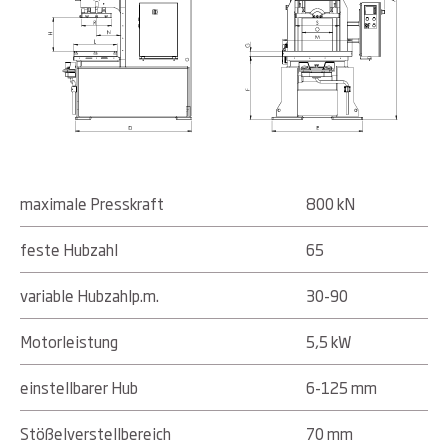
maximale Presskraft
800 kN
feste Hubzahl
65
variable Hubzahlp.m.
30-90
Motorleistung
5,5 kW
einstellbarer Hub
6-125 mm
Stößelverstellbereich
70 mm