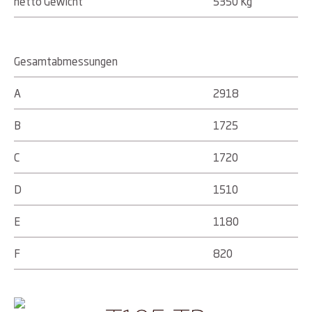
netto Gewicht
5350 Kg
Gesamtabmessungen
A
2918
B
1725
C
1720
D
1510
E
1180
F
820