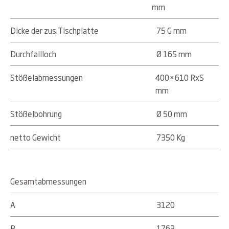
mm
Dicke der zus.Tischplatte
75 G mm
Durchfallloch
Ø 165 mm
Stößelabmessungen
400×610 RxS
mm
Stößelbohrung
Ø 50 mm
netto Gewicht
7350 Kg
Gesamtabmessungen
A
3120
B
1763