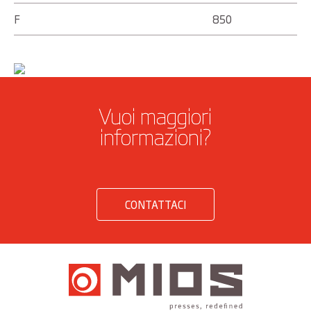
F
850
Vuoi maggiori
informazioni?
CONTATTACI