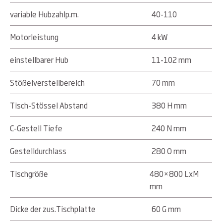
variable Hubzahlp.m.
40-110
Motorleistung
4 kW
einstellbarer Hub
11-102 mm
Stößelverstellbereich
70 mm
Tisch-Stössel Abstand
380 H mm
C-Gestell Tiefe
240 N mm
Gestelldurchlass
280 O mm
Tischgröße
480×800 LxM
mm
Dicke der zus.Tischplatte
60 G mm