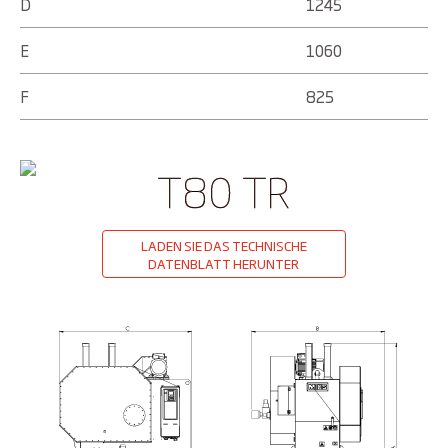
D
1245
E
1060
F
825
T80 TR
LADEN SIE DAS TECHNISCHE
DATENBLATT HERUNTER