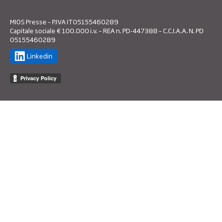
MIOS Presse – P.IVA IT05155460289
Capitale sociale € 100.000 i.v. – REA n. PD-447388 – C.C.I.A.A. N. PD
05155460289
Linkedin