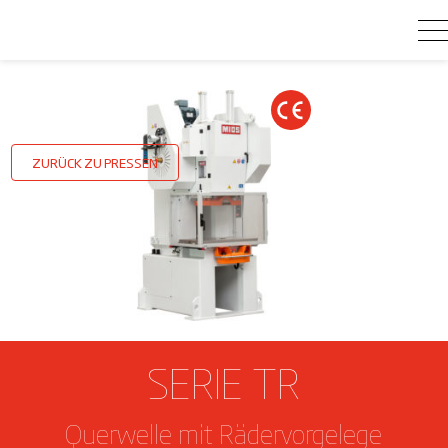
ZURÜCK ZU PRESSEN
SERIE TR
Querwelle mit Rädervorgelege