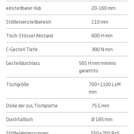
einstellbarer Hub
20-160 mm
Stößelverstellbereich
110 mm
Tisch-Stössel Abstand
600 H mm
C-Gestell Tiefe
380 N mm
Gestelldurchlass
565 H mm minimo
garantito
Tischgröße
700×1100 LxM
mm
Dicke der zus.Tischplatte
75 G mm
Durchfallloch
Ø 185 mm
Stößelabmessungen
550×760 RxS