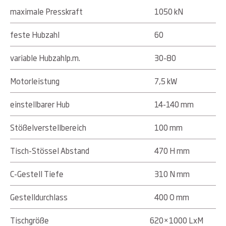
maximale Presskraft
1050 kN
feste Hubzahl
60
variable Hubzahlp.m.
30-80
Motorleistung
7,5 kW
einstellbarer Hub
14-140 mm
Stößelverstellbereich
100 mm
Tisch-Stössel Abstand
470 H mm
C-Gestell Tiefe
310 N mm
Gestelldurchlass
400 O mm
Tischgröße
620×1000 LxM