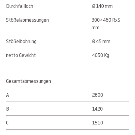
Durchfallloch
Ø 140 mm
Stößelabmessungen
300×460 RxS
mm
Stößelbohrung
Ø 45 mm
netto Gewicht
4050 Kg
Gesamtabmessungen
A
2600
B
1420
C
1510